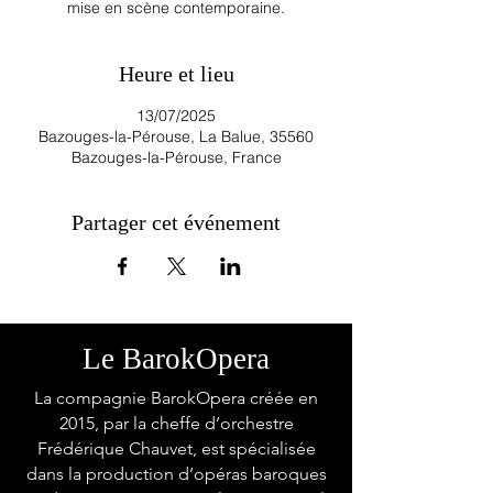
mise en scène contemporaine.
Heure et lieu
13/07/2025
Bazouges-la-Pérouse, La Balue, 35560
Bazouges-la-Pérouse, France
Partager cet événement
Le BarokOpera
La compagnie BarokOpera créée en
2015, par la cheffe d’orchestre
Frédérique Chauvet, est spécialisée
dans la production d’opéras baroques