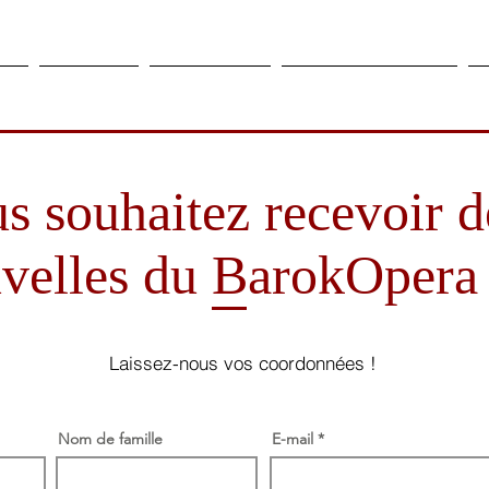
ier
Créations
Evènements
Actions culturelles
A
s souhaitez recevoir d
velles du BarokOpera
Laissez-nous vos coordonnées !
Nom de famille
E-mail