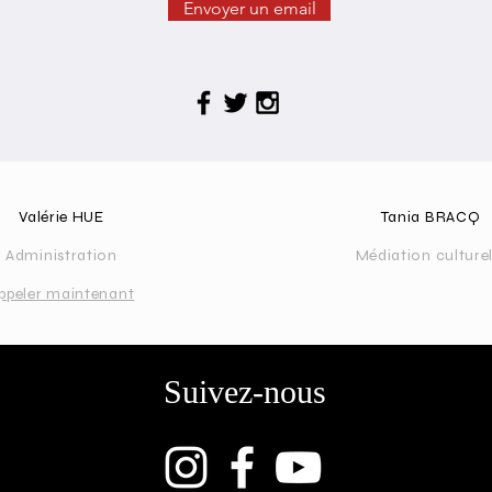
Envoyer un email
Valérie HUE
Tania BRACQ
Administration
Médiation culturel
ppeler maintenant
Suivez-nous