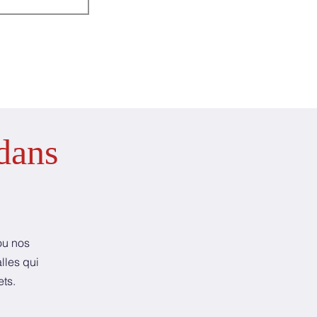
dans
ou nos
lles qui
ets.