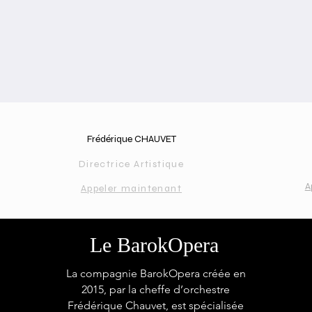
Frédérique CHAUVET
Directrice Artistique
A
Appeler maintenant
Le BarokOpera
La compagnie BarokOpera créée en
2015, par la cheffe d’orchestre
Frédérique Chauvet, est spécialisée