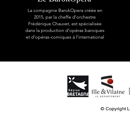
La compagnie BarokOpera créée en
2015, par la cheffe d’orchestre
Frédérique Chauvet, est spécialisée
dans la production d’opéras baroques
et d’opéras-comiques à l’international
© Copyright L