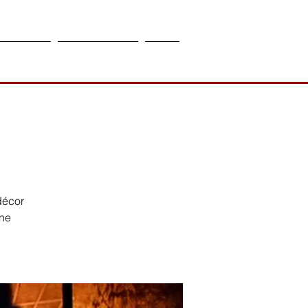
ctualités
Médiathèque
Plus
décor
ène