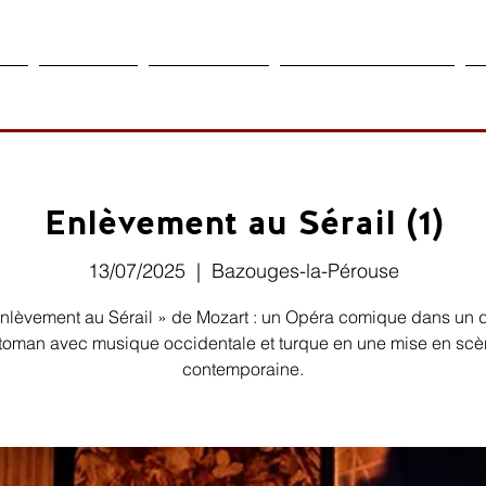
ier
Créations
Evènements
Actions culturelles
A
Enlèvement au Sérail (1)
13/07/2025
  |  
Bazouges-la-Pérouse
Enlèvement au Sérail » de Mozart : un Opéra comique dans un 
toman avec musique occidentale et turque en une mise en sc
contemporaine.