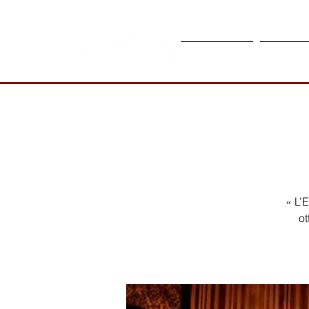
Compagnie
Calendr
« L’
ot