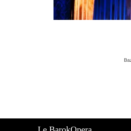
Baz
Le BarokOpera